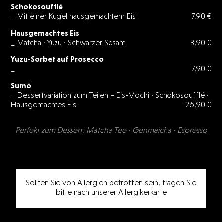
Schokosoufflé
_ Mit einer Kugel hausgemachtem Eis
7,90 €
Hausgemachtes Eis
_ Matcha · Yuzu · Schwarzer Sesam
3,90 €
Yuzu-Sorbet auf Prosecco
_
7,90 €
Sumō
_ Dessertvariation zum Teilen – Eis-Mochi · Schokosoufflé ·
Hausgemachtes Eis
26,90 €
Perfekt zum Dessert: Matcha Tee · Genmaicha · Espresso
Sollten Sie von Allergien betroffen sein, fragen Sie
bitte nach unserer Allergikerkarte