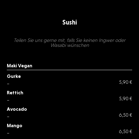
Sushi
Teilen Sie uns gerne mit, falls Sie keinen Ingwer oder
Wasabi wünschen
Maki Vegan
Gurke
_
5,90 €
Rettich
_
5,90 €
Avocado
_
6,50 €
Mango
_
6,50 €