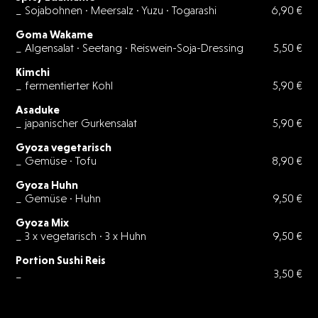
_ Sojabohnen · Meersalz · Yuzu · Togarashi
6,90 €
Goma Wakame
_ Algensalat · Seetang · Reiswein-Soja-Dressing
5,50 €
Kimchi
_ fermentierter Kohl
5,90 €
Asaduke
_ japanischer Gurkensalat
5,90 €
Gyoza vegetarisch
_ Gemüse · Tofu
8,90 €
Gyoza Huhn
_ Gemüse · Huhn
9,50 €
Gyoza Mix
_ 3 x vegetarisch · 3 x Huhn
9,50 €
Portion Sushi Reis
_
3,50 €